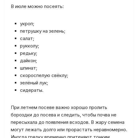
В июле можно посеять:
укроп;
петрушку на зелень;
салат;
рукколу;
редьку;
дайкон;
шпинат;
скороспелую свёклу;
зелёный лук;
сидераты.
При летнем посеве важно хорошо пролить
бороздки до посева и следить, чтобы почва не
пересыхала до появления всходов. В жару семена
могут лежать долго или прорастать неравномерно.
Иногда грядку временно притеняют тонким